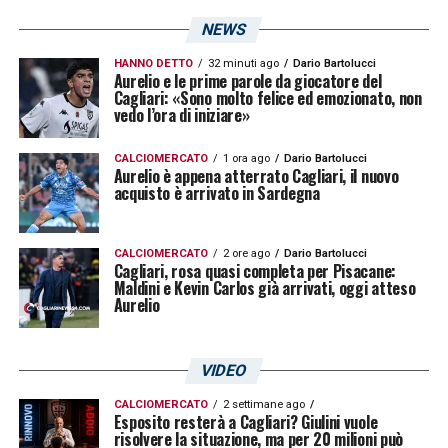
PERUGIA-FROSINONE
–sabato 1 aprile, h.
NEWS
16:15
HANNO DETTO
32 minuti ago
Dario Bartolucci
Aurelio e le prime parole da giocatore del
Cagliari: «Sono molto felice ed emozionato, non
MODENA-CITTADELLA –
domenica 2 aprile,
vedo l’ora di iniziare»
h. 16:15
CALCIOMERCATO
1 ora ago
Dario Bartolucci
Aurelio è appena atterrato Cagliari, il nuovo
acquisto è arrivato in Sardegna
LA PLAYLIST DELLE NOSTRE TOP NEWS
CALCIOMERCATO
2 ore ago
Dario Bartolucci
Cagliari, rosa quasi completa per Pisacane:
Maldini e Kevin Carlos già arrivati, oggi atteso
Aurelio
VIDEO
CALCIOMERCATO
2 settimane ago
Esposito resterà a Cagliari? Giulini vuole
risolvere la situazione, ma per 20 milioni può