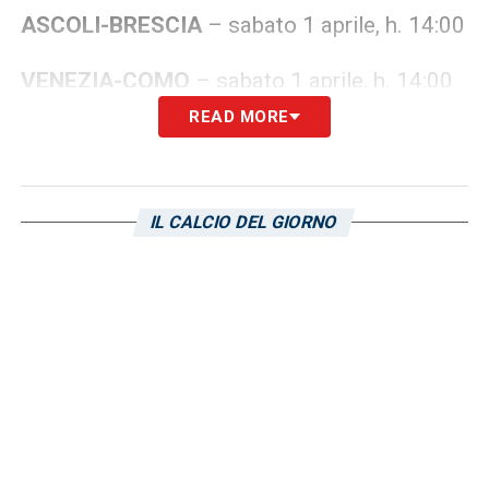
ASCOLI-BRESCIA
– sabato 1 aprile, h. 14:00
VENEZIA-COMO
– sabato 1 aprile, h. 14:00
READ MORE
PARMA – PALERMO
– sabato 1 aprile, h.
14:00
IL CALCIO DEL GIORNO
COSENZA-PISA
– sabato 1 aprile, h. 14:00
CAGLIARI
-SUDTIROL
– sabato 1 aprile, h.
14:00
SPAL-TERNANA –
sabato 1 aprile, h. 14:00
BARI-BENEVENTO
– sabato 1 aprile, h.
16:15