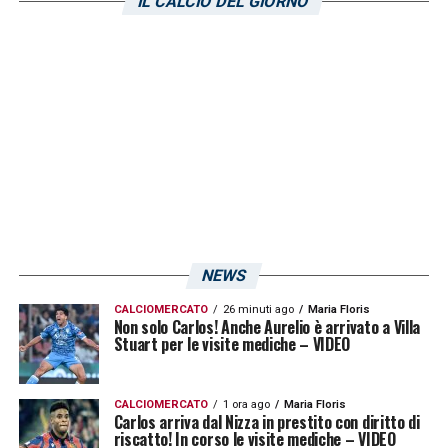
IL CALCIO DEL GIORNO
e nei prossimi giorni verranno ascoltati i
tesserati di Perugia e Benevento.
LA PLAYLIST DELLE NOSTRE TOP NEWS
NEWS
CALCIOMERCATO
26 minuti ago
Maria Floris
Non solo Carlos! Anche Aurelio è arrivato a Villa
Stuart per le visite mediche – VIDEO
CALCIOMERCATO
1 ora ago
Maria Floris
Carlos arriva dal Nizza in prestito con diritto di
riscatto! In corso le visite mediche – VIDEO