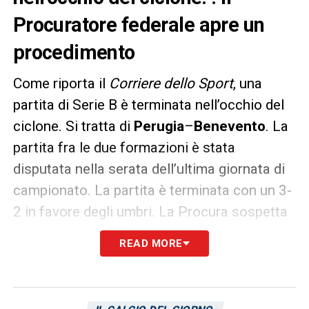
Procuratore federale apre un
procedimento
Come riporta il
Corriere dello Sport
, una
partita di Serie B è terminata nell’occhio del
ciclone. Si tratta di
Perugia
–
Benevento
. La
partita fra le due formazioni è stata
disputata nella serata dell’ultima giornata di
campionato. La partita è terminata con un 3-
2 in favore degli umbri. La Procura sospetta
soprattutto della modalità di realizzazione
READ MORE
della terza rete del Perugia. Il Procuratore
federale
Giuseppe Chinè
ha aperto un
procedimento. Acquisito il video della partita