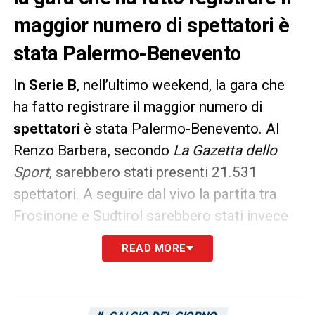
maggior numero di spettatori è
stata Palermo-Benevento
In
Serie B
, nell’ultimo weekend, la gara che
ha fatto registrare il maggior numero di
spettatori
è stata Palermo-Benevento. Al
Renzo Barbera, secondo
La Gazetta dello
Sport
, sarebbero stati presenti 21.531
spettatori. A seguire dal vivo la partita tra
Frosinone e Sudtirol sarebbero stati invece
16.780. La medaglia di bronzo va allo Stadio
READ MORE
Braglia di Modena; i locali, contro la SPAL,
hanno registrato 10.794 spettatori. La gara
tra Parma e
Cagliari
è stata invece seguita