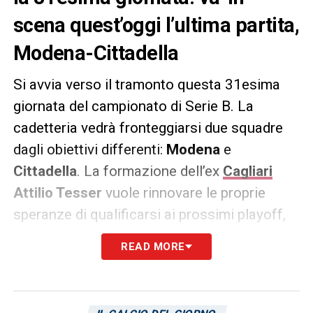
scena quest’oggi l’ultima partita,
Modena-Cittadella
Si avvia verso il tramonto questa 31esima
giornata del campionato di Serie B. La
cadetteria vedrà fronteggiarsi due squadre
dagli obiettivi differenti:
Modena
e
Cittadella
. La formazione dell’ex
Cagliari
Attilio Tesser
vuole rinnovare le proprie
speranze di qualificarsi ai prossimi playoff,
mentre il Cittadella, con una vittoria, si
READ MORE
allontanerebbe dalla zona playout e
aggancerebbe proprio il Modena. La partita
andrà in scena alle ore 16:15.