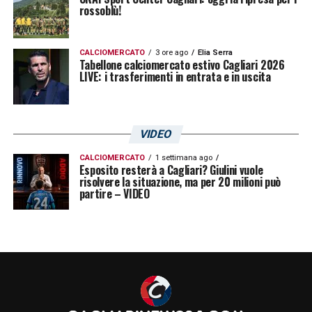
rossoblù!
Ascoli 129.274 (18 partite)
Perugia 101.111 (17 partite)
CALCIOMERCATO
3 ore ago
Elia Serra
Ternana 97.642 (17 partite)
Tabellone calciomercato estivo Cagliari 2026
LIVE: i trasferimenti in entrata e in uscita
Brescia 90.757 (18 partite)
Cosenza 90.294 (17 partite)
Como 84.348 (18 partite)
VIDEO
Sudtirol 79.218 (18 partite)
CALCIOMERCATO
1 settimana ago
Esposito resterà a Cagliari? Giulini vuole
Venezia 79.092 (18 partite)
risolvere la situazione, ma per 20 milioni può
partire – VIDEO
Cittadella 57.437 (17 partite)
LA PLAYLIST DELLE NOSTRE TOP NEWS