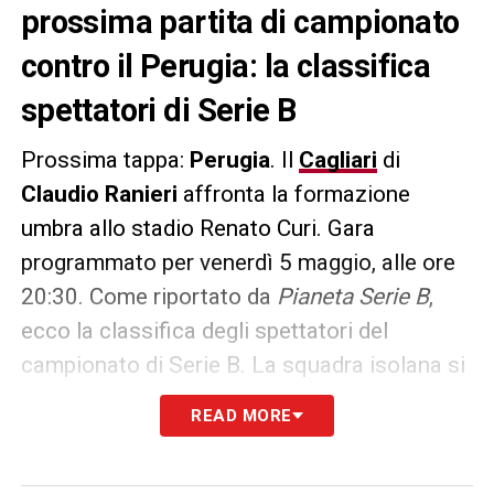
prossima partita di campionato
contro il Perugia: la classifica
spettatori di Serie B
Prossima tappa:
Perugia
. Il
Cagliari
di
Claudio Ranieri
affronta la formazione
umbra allo stadio Renato Curi. Gara
programmato per venerdì 5 maggio, alle ore
20:30. Come riportato da
Pianeta Serie B
,
ecco la classifica degli spettatori del
campionato di Serie B. La squadra isolana si
trova al quarto posto, una casella sopra il
READ MORE
Frosinone
capolista e già promosso in Serie
A. Solo
Bari
,
Genoa
e
Palermo
hanno fatto