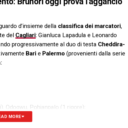
to: Brunori oggi prova l’aggancio
guardo d’insieme della
classifica dei marcatori
,
te del
Cagliari
: Gianluca Lapadula e Leonardo
nando progressivamente al duo di testa
Cheddira-
ttivamente
Bari
e
Palermo
(provenienti dalla serie
:
ri), Odogwu, Pohjanpalo (1 rigore);
EAD MORE