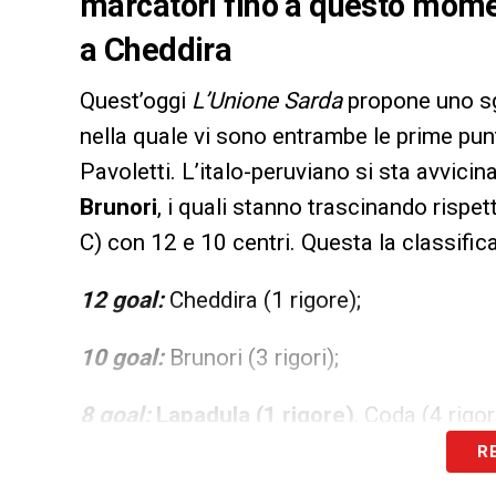
marcatori fino a questo momen
a Cheddira
Quest’oggi
L’Unione Sarda
propone uno s
nella quale vi sono entrambe le prime pun
Pavoletti. L’italo-peruviano si sta avvici
Brunori
, i quali stanno trascinando rispe
C) con 12 e 10 centri. Questa la classifica
12 goal:
Cheddira (1 rigore);
10 goal:
Brunori (3 rigori);
8 goal:
Lapadula (1 rigore)
, Coda (4 rigo
R
7 goal:
Gliozzi (1 rigore), Fabbian;