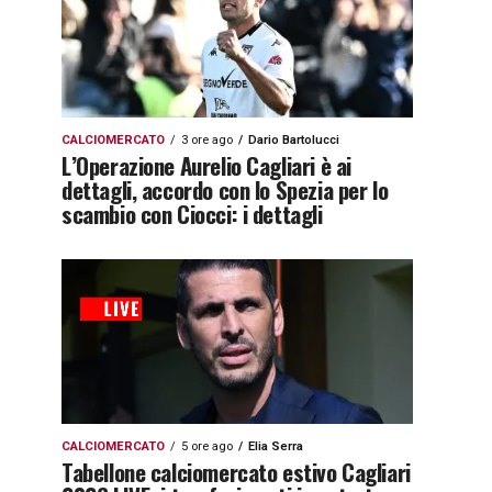
CALCIOMERCATO
3 ore ago
Dario Bartolucci
L’Operazione Aurelio Cagliari è ai
dettagli, accordo con lo Spezia per lo
scambio con Ciocci: i dettagli
CALCIOMERCATO
5 ore ago
Elia Serra
Tabellone calciomercato estivo Cagliari