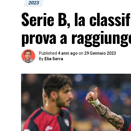
2023
Serie B, la class
prova a raggiung
Published
4 anni ago
on
29 Gennaio 2023
By
Elia Serra