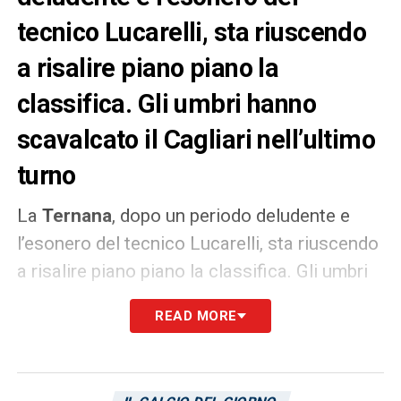
tecnico Lucarelli, sta riuscendo
a risalire piano piano la
classifica. Gli umbri hanno
scavalcato il Cagliari nell’ultimo
turno
La
Ternana
, dopo un periodo deludente e
l’esonero del tecnico Lucarelli, sta riuscendo
a risalire piano piano la classifica. Gli umbri
hanno scavalcato il
Cagliari
nell’ultimo turno.
READ MORE
Grazie a due risultati utili, contro Modena
(vittoria) e Cosenza (pareggio), adesso la
Ternana si trova a quota a 33 punti, distante