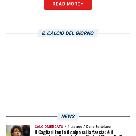
READ MORE
Mulattieri (Frosinone), Coda (Genoa), Diaw
(Modena), Odogwu (Sudtirol)
6 reti
IL CALCIO DEL GIORNO
LA PLAYLIST DELLE NOSTRE TOP NEWS
NEWS
CALCIOMERCATO
1 ora ago
Dario Bartolucci
Il Cagliari tenta il colpo sulla fascia: è il