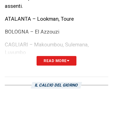
assenti.
ATALANTA – Lookman, Toure
BOLOGNA – El Azzouzi
CAGLIARI – Makoumbou, Sulemana,
Luvumbo
READ MORE
EMPOLI – Ebuehi, Gyas, Maleh
FIORENTINA – Duncan, Kouame, Nzola
IL CALCIO DEL GIORNO
FROSINONE – Oyono, Bidaoui, Harroui,
Cheddira
GENOA – Ekuban