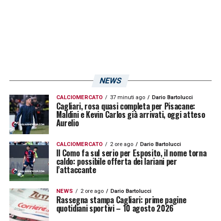
HELLAS VERONA – Hongla
LECCE – Touba, Rafia, Banda
MILAN Bennacer, Chukwueze
NEWS
MONZA – Akpa Akpro, Machin
CALCIOMERCATO
37 minuti ago
Dario Bartolucci
Cagliari, rosa quasi completa per Pisacane:
Maldini e Kevin Carlos già arrivati, oggi atteso
Aurelio
NAPOLI – Anguissa, Osimhen
CALCIOMERCATO
2 ore ago
Dario Bartolucci
ROMA – N’Dicka, Aouar
Il Como fa sul serio per Esposito, il nome torna
caldo: possibile offerta dei lariani per
l’attaccante
SALERNITANA – Bronn, Coulibaly, Cabral,
Dia
NEWS
2 ore ago
Dario Bartolucci
Rassegna stampa Cagliari: prime pagine
quotidiani sportivi – 10 agosto 2026
SASSUOLO – Obiang