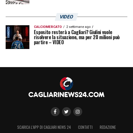
TORINO – Djidji, Tameze, Seck
VIDEO
UDINESE – Ebosse, Okoye, Success,
CALCIOMERCATO
2 settimane ago
Esposito resterà a Cagliari? Giulini vuole
Kamara, Masina
risolvere la situazione, ma per 20 milioni può
partire – VIDEO
LA PLAYLIST DELLE NOSTRE TOP NEWS
SCARICA L’APP DI CAGLIARI NEWS 24
CONTATTI
REDAZIONE