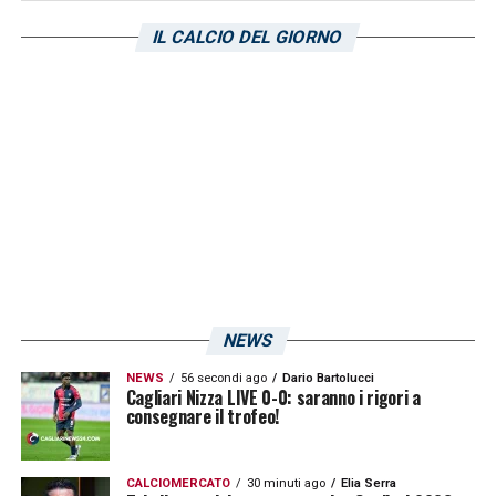
rivali alla salvezza:
Verona
e
Salernitana
si
IL CALCIO DEL GIORNO
scontrano al Bentegodi mentre il
Sassuolo
è
ospite del Milan a San Siro.
LA PLAYLIST DELLE NOSTRE TOP NEWS
NEWS
NEWS
56 secondi ago
Dario Bartolucci
Cagliari Nizza LIVE 0-0: saranno i rigori a
consegnare il trofeo!
CALCIOMERCATO
30 minuti ago
Elia Serra