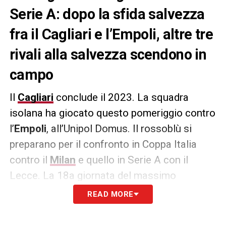
Serie A: dopo la sfida salvezza
fra il Cagliari e l’Empoli, altre tre
rivali alla salvezza scendono in
campo
Il
Cagliari
conclude il 2023. La squadra
isolana ha giocato questo pomeriggio contro
l’
Empoli
, all’Unipol Domus. Il rossoblù si
preparano per il confronto in Coppa Italia
contro il
Milan
e quello in Serie A con il
Lecce. La 18a giornata del massimo
campionato italiano non si è ancora
READ MORE
conclusa. Nella giornata odierna devono
ancora scendere in campo ben tre dirette