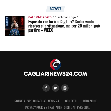
VIDEO
CALCIOMERCATO
1 settimana ago
Esposito resterà a Cagliari? Giulini vuole
risolvere la situazione, ma per 20 milioni può
partire – VIDEO
SCARICA L’APP DI CAGLIARI NEWS 24
CONTATTI
REDAZIONE
PRIVACY POLICY E TRATTAMENTO DEI DATI PERSONALI