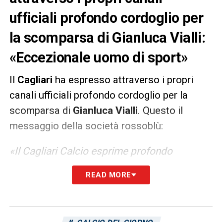
ufficiali profondo cordoglio per
la scomparsa di Gianluca Vialli:
«Eccezionale uomo di sport»
Il
Cagliari
ha espresso attraverso i propri
canali ufficiali profondo cordoglio per la
scomparsa di
Gianluca Vialli
. Questo il
messaggio della società rossoblù:
«Il Cagliari Calcio esprime profondo
cordoglio per la scomparsa di Gianluca
READ MORE
Vialli, attaccante formidabile ed eccezionale
uomo di sport. Un esempio per sempre, ciao
Gianluca»
.