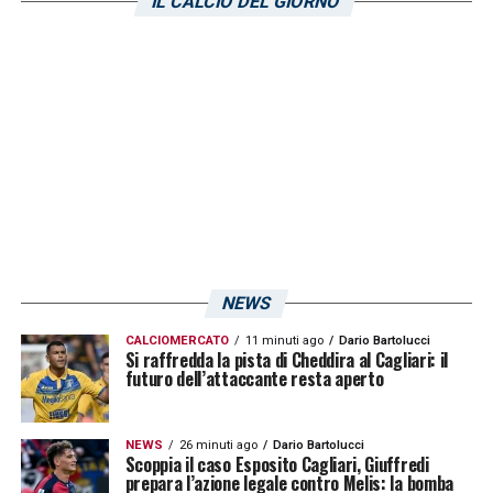
IL CALCIO DEL GIORNO
LA PLAYLIST DELLE NOSTRE TOP NEWS
NEWS
CALCIOMERCATO
11 minuti ago
Dario Bartolucci
Si raffredda la pista di Cheddira al Cagliari: il
futuro dell’attaccante resta aperto
NEWS
26 minuti ago
Dario Bartolucci
Scoppia il caso Esposito Cagliari, Giuffredi
prepara l’azione legale contro Melis: la bomba