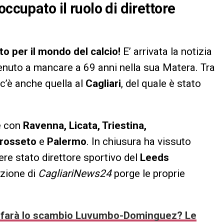
ccupato il ruolo di direttore
o per il mondo del calcio!
E’ arrivata la notizia
 venuto a mancare a 69 anni nella sua Matera. Tra
 c’è anche quella al
Cagliari
, del quale è stato
e con
Ravenna, Licata, Triestina,
Grosseto
e
Palermo
. In chiusura ha vissuto
sere stato direttore sportivo del
Leeds
azione di
CagliariNews24
porge le proprie
si farà lo scambio Luvumbo-Dominguez? Le