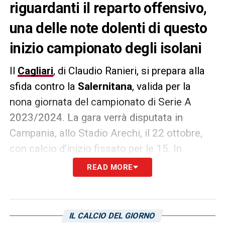
riguardanti il reparto offensivo,
una delle note dolenti di questo
inizio campionato degli isolani
Il
Cagliari
, di Claudio Ranieri, si prepara alla
sfida contro la
Salernitana
, valida per la
nona giornata del campionato di Serie A
2023/2024. La gara verrà disputata in
Campania, allo Stadio Arechi, il 22 ottobre,
con calcio d’inizio fissato per le 15. In
settimana il tecnico romano dovrà sciogliere
READ MORE
i dubbi riguardanti il
reparto offensivo
, una
delle note dolenti di questo inizio
campionato degli isolani. Soltanto tre le reti
IL CALCIO DEL GIORNO