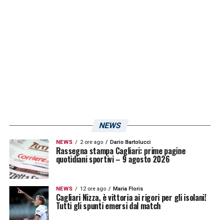
segnate in otto giornate. Due a firma
Luvumbo, e una, su rigore, a firma Nandez.
L’allenatore ex Leicester potrebbe decidere
di schierare i suoi attaccanti secondo un
modulo che prevede due esterni e una prima
punta, oppure, come visto più volte, con uno
tra Oristanio e Luvumbo alle spalle di
Petagna o Pavoletti.
NEWS
LA PLAYLIST DELLE NOSTRE TOP NEWS
NEWS
2 ore ago
Dario Bartolucci
Rassegna stampa Cagliari: prime pagine
quotidiani sportivi – 9 agosto 2026
NEWS
12 ore ago
Maria Floris
Cagliari Nizza, è vittoria ai rigori per gli isolani!
Tutti gli spunti emersi dal match