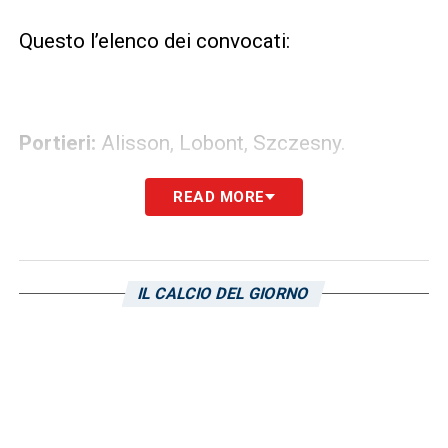
Questo l’elenco dei convocati:
Portieri:
Alisson,
Lobont, Szczesny.
READ MORE
Difensori:
Bruno Peres,
Emerson
Palmieri,
Fazio,
Manolas, Marchizza,
IL CALCIO DEL GIORNO
Seck,
Vermaelen
Centrocampisti:
De
Rossi,
Florenzi,
Gerson,
Nainggolan,
Paredes,