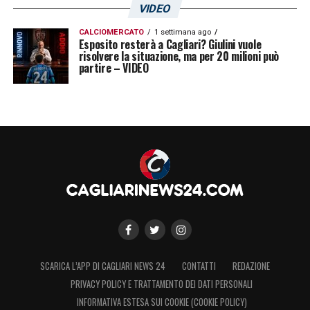
VIDEO
CALCIOMERCATO
1 settimana ago
Esposito resterà a Cagliari? Giulini vuole
risolvere la situazione, ma per 20 milioni può
partire – VIDEO
SCARICA L’APP DI CAGLIARI NEWS 24
CONTATTI
REDAZIONE
PRIVACY POLICY E TRATTAMENTO DEI DATI PERSONALI
INFORMATIVA ESTESA SUI COOKIE (COOKIE POLICY)