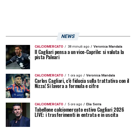
Perotti,
Strootman
NEWS
Attaccanti:
Dzeko,
El Shaarawy,
Iturbe,
Ricci,
Sadiq,
Salah
CALCIOMERCATO
38 minuti ago
Veronica Mandala
Il Cagliari pensa a un vice-Caprile: si valuta la
pista Paleari
CALCIOMERCATO
1 ora ago
Veronica Mandala
Carlos Cagliari, c’è fiducia sulla trattativa con il
Nizza! Si lavora a formula e cifre
CALCIOMERCATO
5 ore ago
Elia Serra
Tabellone calciomercato estivo Cagliari 2026
LIVE: i trasferimenti in entrata e in uscita
LA PLAYLIST DELLE NOSTRE TOP NEWS