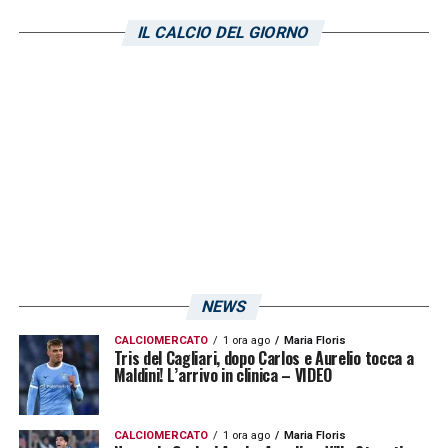
Mancosu-Lapadula
. L’esperienza del
IL CALCIO DEL GIORNO
trequartista, e la fame di gol dell’italo-
peruviano sono un’arma in più per Claudio
Ranieri che, allo Stadio Granillo contro la
Reggina, dovrà fare a meno del capitano
Leonardo Pavoletti e con tutta probabilità
anche di Zito Luvumbo.
LA PLAYLIST DELLE NOSTRE TOP NEWS
NEWS
CALCIOMERCATO
1 ora ago
Maria Floris
Tris del Cagliari, dopo Carlos e Aurelio tocca a
Maldini! L’arrivo in clinica – VIDEO
CALCIOMERCATO
1 ora ago
Maria Floris