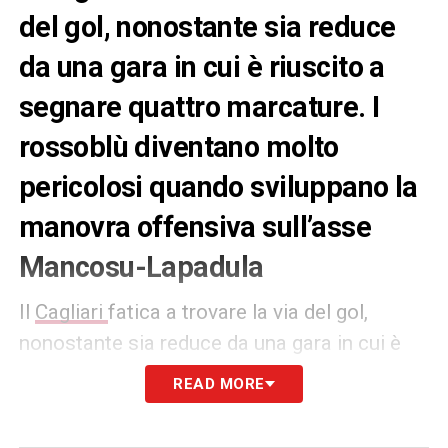
del gol, nonostante sia reduce
da una gara in cui è riuscito a
segnare quattro marcature. I
rossoblù diventano molto
pericolosi quando sviluppano la
manovra offensiva sull’asse
Mancosu-Lapadula
Il
Cagliari
fatica a trovare la via del gol,
nonostante sia reduce da una gara in cui è
riuscito a segnare quattro marcature. I
READ MORE
rossoblù diventano molto pericolosi quando
sviluppano la manovra offensiva sull’asse