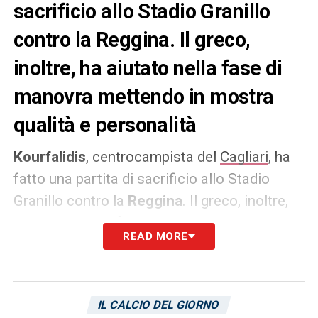
sacrificio allo Stadio Granillo
contro la Reggina. Il greco,
inoltre, ha aiutato nella fase di
manovra mettendo in mostra
qualità e personalità
Kourfalidis
, centrocampista del
Cagliari
, ha
fatto una partita di sacrificio allo Stadio
Granillo contro la
Reggina
. Il greco, inoltre,
ha aiutato nella fase di manovra mettendo in
READ MORE
mostra qualità e personalità. L’Unione sarda
gli assegna il 6 in pagella con il seguente
giudizio: «
Non ha paura di metterci la gamba
IL CALCIO DEL GIORNO
(segno che l’infortunio è alle spalle) e non