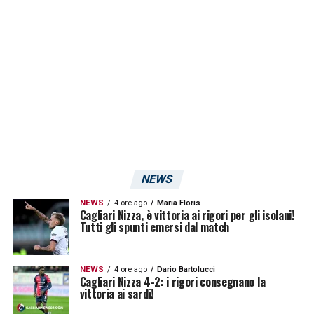
smette di correre sino a quando l’arbitro
fischia la fine della partita
».
LA PLAYLIST DELLE NOSTRE TOP NEWS
NEWS
NEWS
4 ore ago
Maria Floris
Cagliari Nizza, è vittoria ai rigori per gli isolani!
Tutti gli spunti emersi dal match
NEWS
4 ore ago
Dario Bartolucci
Cagliari Nizza 4-2: i rigori consegnano la
vittoria ai sardi!