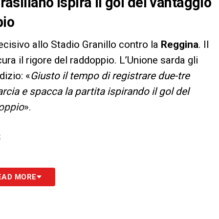
rasiliano ispira il gol del vantaggio
pio
decisivo allo Stadio Granillo contro la
Reggina
. Il
cura il rigore del raddoppio. L’Unione sarda gli
dizio: «
Giusto il tempo di registrare due-tre
rcia e spacca la partita ispirando il gol del
doppio
».
S
EAD MORE