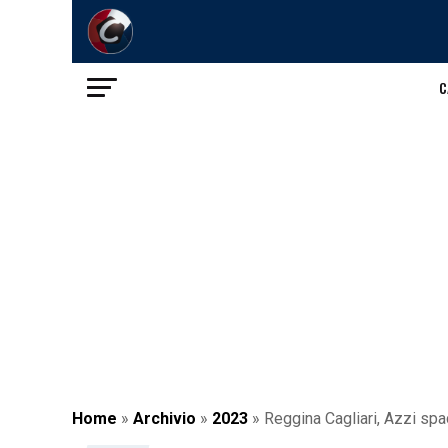
C
Home
»
Archivio
»
2023
»
Reggina Cagliari, Azzi spac