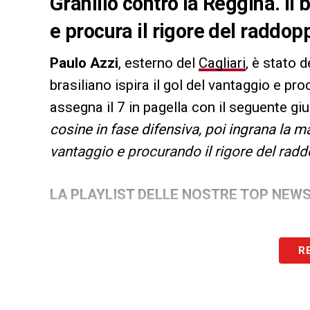
Granillo contro la Reggina. Il b
e procura il rigore del raddop
Paulo Azzi
, esterno del
Cagliari
, è stato 
brasiliano ispira il gol del vantaggio e pro
assegna il 7 in pagella con il seguente giu
cosine in fase difensiva, poi ingrana la ma
vantaggio e procurando il rigore del rad
LA PLAYLIST DELLE NOSTRE TOP NEW
R