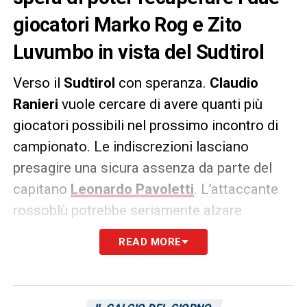
giocatori Marko Rog e Zito
Luvumbo in vista del Sudtirol
Verso il
Sudtirol
con speranza.
Claudio
Ranieri
vuole cercare di avere quanti più
giocatori possibili nel prossimo incontro di
campionato. Le indiscrezioni lasciano
presagire una sicura assenza da parte del
capitano
Leonardo Pavoletti
. L’attaccante
rossoblù potrebbe seriamente alzare
bandiera bianca e rimandare il suo rientro in
READ MORE
campo. Discorso diverso, invece, per quanto
riguarda
Marko Rog
e
Zito Luvumbo
. I due
giocatori rossoblù hanno buone possibilità di