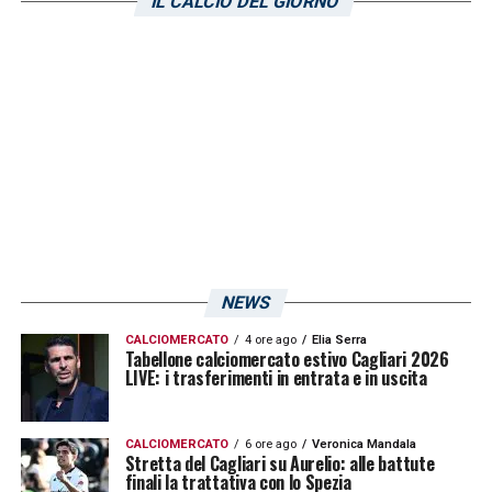
IL CALCIO DEL GIORNO
essere quantomeno convocati per la partita
contro gli altoesini. Rog soffre ancora
dell’elongazione al polpaccio, mentre
Luvumbo ha ancora qualche problema
muscolare alla coscia destra. Questa sarà la
settimana decisiva, ma (ad oggi) le
sensazioni sono positive
su un loro possibile
recupero. Chi invece si è lasciato alle spalle
l’infortunio è
Nicolas Viola
: la conferma
NEWS
arriva dallo stesso giocatore, tornato fra i
CALCIOMERCATO
4 ore ago
Elia Serra
convocati già a partire dal turno precedente
Tabellone calciomercato estivo Cagliari 2026
LIVE: i trasferimenti in entrata e in uscita
(contro la
Reggina
). L’infermeria si
svuoterebbe ulteriormente in caso di
CALCIOMERCATO
6 ore ago
Veronica Mandala
recupero di Rog e Luvumbo, Il Cagliari
Stretta del Cagliari su Aurelio: alle battute
finali la trattativa con lo Spezia
riprende ad allenarsi proprio nella giornata di