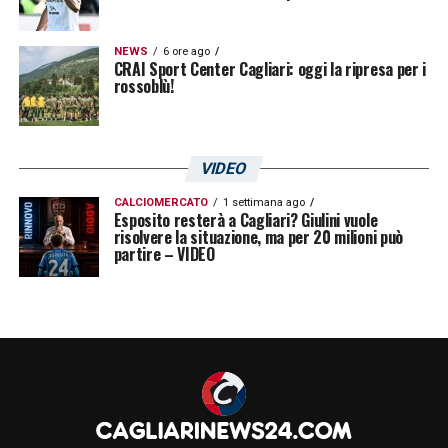
oggi, in attesa del rientro dei Nazionali. La
NEWS
6 ore ago
partita contro il Sudtirol dell’ex
Pierpaolo
CRAI Sport Center Cagliari: oggi la ripresa per i
rossoblù!
Bisoli
si disputerà sabato primo aprile alle
ore 14. Mister Ranieri non è ancora riuscito a
lavorare con tutta la rosa a disposizione dal
VIDEO
suo rientro in Sardegna. Il discorso potrebbe
CALCIOMERCATO
1 settimana ago
persino essere eventualmente rimandato in
Esposito resterà a Cagliari? Giulini vuole
risolvere la situazione, ma per 20 milioni può
occasione dei playoff.
partire – VIDEO
LA PLAYLIST DELLE NOSTRE TOP NEWS