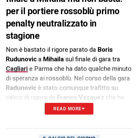
per il portiere rossoblù primo
penalty neutralizzato in
stagione
Non è bastato il rigore parato da
Boris
Rudunovic
a
Mihaila
sul finale di gara tra
Cagliari
e Parma che ha dato qualche minuto
di speranza ai rossoblù. Nel corso della gara
Radunovic
è stato comunque trafitto su
calcio di rigore da
Franco Vazquez
che ha
siglato il momentaneo 1-1.
Il penalty
READ MORE
neutralizzato a Miahila, che ha tentato il
cucchiaio, è il primo parato dal portiere del
Cagliari in stagione.