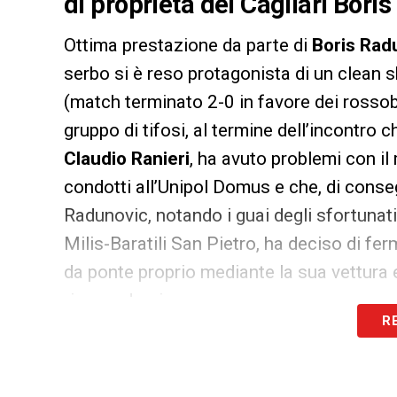
di proprietà del Cagliari Bori
Ottima prestazione da parte di
Boris Rad
serbo si è reso protagonista di un clean s
(match terminato 2-0 in favore dei rossobl
gruppo di tifosi, al termine dell’incontro 
Claudio Ranieri
, ha avuto problemi con il
condotti all’Unipol Domus e che, di conseg
Radunovic, notando i guai degli sfortunat
Milis-Baratili San Pietro, ha deciso di fe
da ponte proprio mediante la sua vettura e 
riaccendersi.
R
LA PLAYLIST DELLE NOSTRE TOP NEW