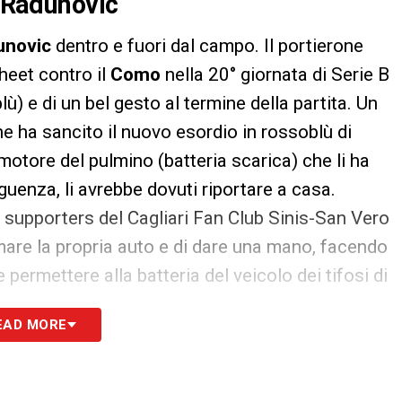
s Radunovic
unovic
dentro e fuori dal campo. Il portierone
heet contro il
Como
nella 20° giornata di Serie B
ù) e di un bel gesto al termine della partita. Un
che ha sancito il nuovo esordio in rossoblù di
 motore del pulmino (batteria scarica) che li ha
uenza, li avrebbe dovuti riportare a casa.
i supporters del Cagliari Fan Club Sinis-San Vero
rmare la propria auto e di dare una mano, facendo
permettere alla batteria del veicolo dei tifosi di
EAD MORE
S