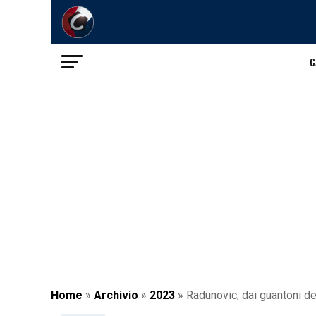
C
Home
»
Archivio
»
2023
»
Radunovic, dai guantoni del