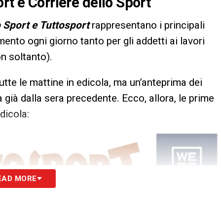
rt e Corriere dello Sport
o Sport e Tuttosport
rappresentano i principali
imento ogni giorno tanto per gli addetti ai lavori
n soltanto).
utte le mattine in edicola, ma un’anteprima dei
 già dalla sera precedente. Ecco, allora, le prime
dicola:
EAD MORE