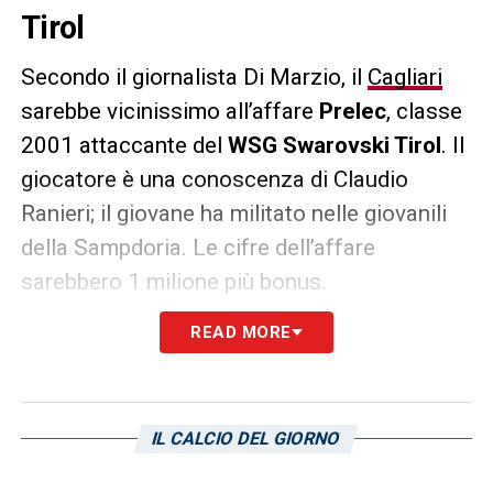
Tirol
Secondo il giornalista Di Marzio, il
Cagliari
sarebbe vicinissimo all’affare
Prelec
, classe
2001 attaccante del
WSG Swarovski Tirol
. Il
giocatore è una conoscenza di Claudio
Ranieri; il giovane ha militato nelle giovanili
della Sampdoria. Le cifre dell’affare
sarebbero 1 milione più bonus.
READ MORE
LA PLAYLIST DELLE NOSTRE TOP NEWS
IL CALCIO DEL GIORNO