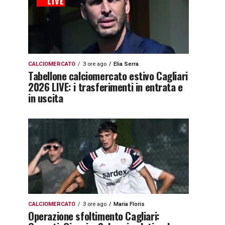
CALCIOMERCATO
3 ore ago
Elia Serra
Tabellone calciomercato estivo Cagliari
2026 LIVE: i trasferimenti in entrata e
in uscita
CALCIOMERCATO
3 ore ago
Maria Floris
Operazione sfoltimento Cagliari: