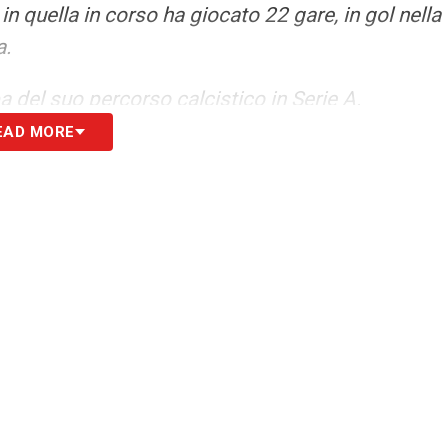
n quella in corso ha giocato 22 gare, in gol nella
a.
 del suo percorso calcistico in Serie A.
EAD MORE
».
i, ma poi li critichiamo perché sono inesperti.
S