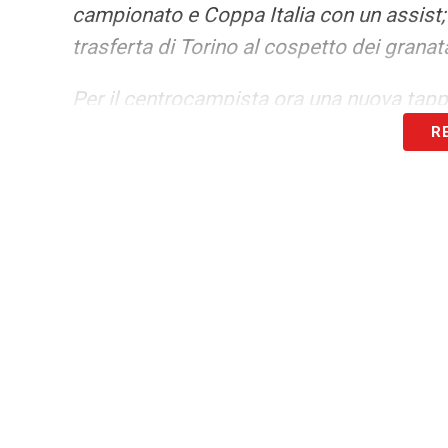
campionato e Coppa Italia con un assist; i
trasferta di Torino al cospetto dei granat
Per il centrocampista ora una nuova tappa
R
Buon proseguimento di stagione, Matteo
LEGGI ANCHE:
Serra: «Vogliamo i giovan
Su Pisacane…»
LA PLAYLIST DELLE NOSTRE TOP NEW