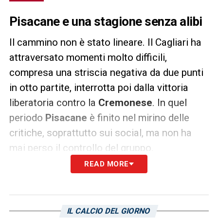
Pisacane e una stagione senza alibi
Il cammino non è stato lineare. Il Cagliari ha
attraversato momenti molto difficili,
compresa una striscia negativa da due punti
in otto partite, interrotta poi dalla vittoria
liberatoria contro la
Cremonese
. In quel
periodo
Pisacane
è finito nel mirino delle
critiche, soprattutto sui social, ma non ha
mai perso il controllo del gruppo.
READ MORE
Il tecnico ha dovuto gestire un organico non
profondissimo, molti giovani e una serie
pesantissima di infortuni, comprese tre
IL CALCIO DEL GIORNO
rotture del crociato. Eppure non ha cercato