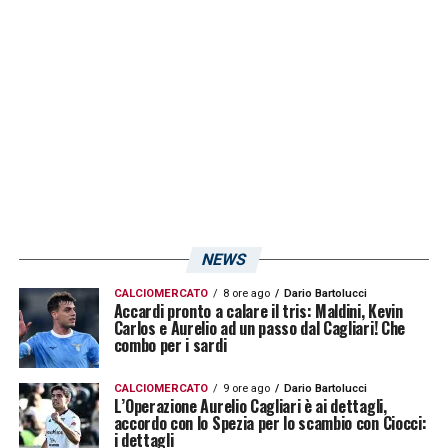
scuse, mantenendo la squadra dentro
l’obiettivo e chiedendo compattezza nei
momenti più complicati.
Per l’allenatore dei sardi, la salvezza è
passata da più snodi. La vittoria contro il
Verona
, terzo successo consecutivo, e
quella contro l’
Atalanta
hanno rappresentato
NEWS
due passaggi fondamentali nella costruzione
della permanenza in Serie A. Anche le
CALCIOMERCATO
8 ore ago
Dario Bartolucci
Accardi pronto a calare il tris: Maldini, Kevin
Carlos e Aurelio ad un passo dal Cagliari! Che
difficoltà, come la trasferta di
Pisa
, sono
combo per i sardi
state parte di un percorso affrontato senza
fratture interne.
CALCIOMERCATO
9 ore ago
Dario Bartolucci
L’Operazione Aurelio Cagliari è ai dettagli,
accordo con lo Spezia per lo scambio con Ciocci:
i dettagli
Pisacane: giovani valorizzati e