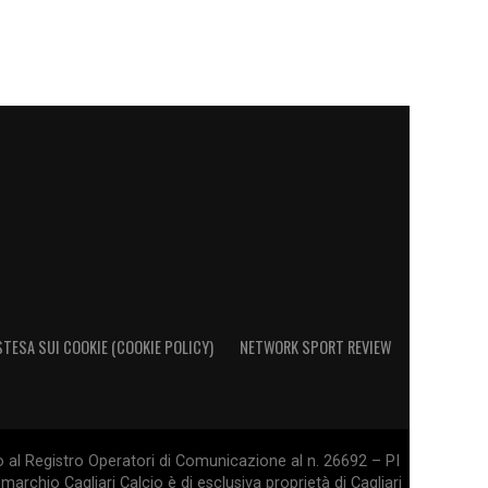
STESA SUI COOKIE (COOKIE POLICY)
NETWORK SPORT REVIEW
o al Registro Operatori di Comunicazione al n. 26692 – PI
marchio Cagliari Calcio è di esclusiva proprietà di Cagliari