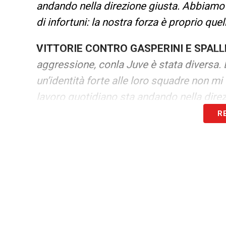
andando nella direzione giusta. Abbiamo a
di infortuni: la nostra forza è proprio que
VITTORIE CONTRO GASPERINI E SPALL
aggressione, conla Juve è stata diversa
un’identità forte alle loro squadre non mi f
lavoro quotidiano sta andando nella dire
R
LA SCELTA DI ALLENATORE E LA TIPOL
corso per
il patentino Uefa B mentre giocavo, 3-4 a
improvvisa, deve partire dal profondo. C
maniacale per la quantità di partite che vedo
nel mondo»
.