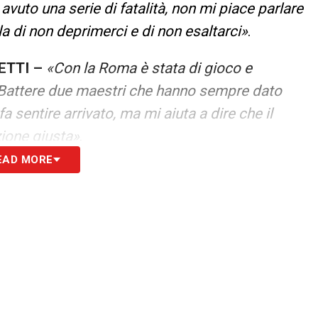
vuto una serie di fatalità, non mi piace parlare
lla di non deprimerci e di non esaltarci»
.
ETTI –
«Con la Roma è stata di gioco e
. Battere due maestri che hanno sempre dato
a sentire arrivato, ma mi aiuta a dire che il
zione giusta»
.
EAD MORE
OGIA DI TECNICO –
«Ho iniziato a seguire il
nni prima di smettere. È una vocazione, non ci si
ome si descriverebbe? Non integralista,
 di tutti i livelli. La scuola italiana è la migliore