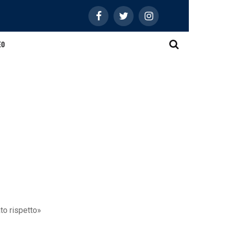
EO
ato rispetto»