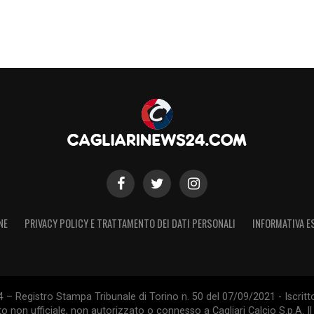
e stare nel mezzo: se fossi risultatista, tradirei il
ra, allenerei me stesso. È difficile vincere partite
rito e sacrificio, ma poco contenuto qualitativo.
giungere l’impossibile»
DA NON FARE A FIRENZE –
«Prediligo un calcio
: le due cose possono coesistere. E dobbiamo
’errore da non commettere? Perdere l’attenzione.
NE
PRIVACY POLICY E TRATTAMENTO DEI DATI PERSONALI
INFORMATIVA E
arriera da giocatore sulle letture. L’ideale
 – Registro Stampa Tribunale di Torino n. 50 del 07/09/2021 - Iscritt
na»
.
 non ufficiale, non autorizzato o connesso a Cagliari Calcio S.p.A. Il 