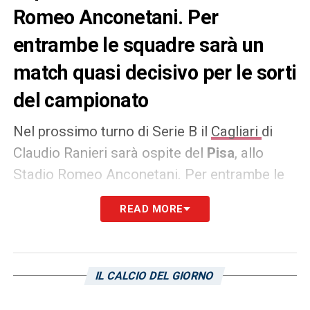
Romeo Anconetani. Per
entrambe le squadre sarà un
match quasi decisivo per le sorti
del campionato
Nel prossimo turno di Serie B il
Cagliari
di
Claudio Ranieri sarà ospite del
Pisa
, allo
Stadio Romeo Anconetani. Per entrambe le
squadre sarà un match quasi decisivo per le
READ MORE
sorti del campionato. I rossoblù si trovano
attualmente al quinto posto con 46 punti
totalizzati, mentre gli uomini di D’Angelo
IL CALCIO DEL GIORNO
stazionano al sesto distaccati dai sardi di un
solo punto. In chiave playoff la sfida