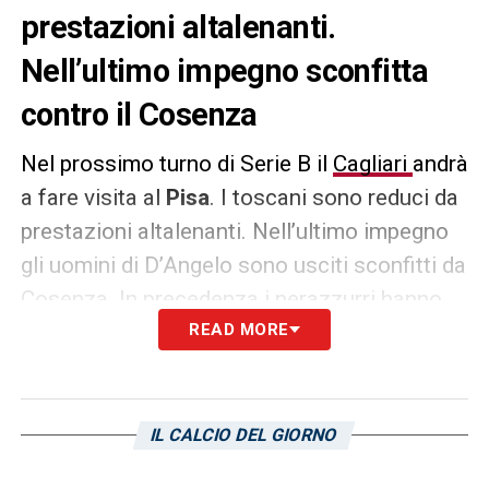
prestazioni altalenanti.
Nell’ultimo impegno sconfitta
contro il Cosenza
Nel prossimo turno di Serie B il
Cagliari
andrà
a fare visita al
Pisa
. I toscani sono reduci da
prestazioni altalenanti. Nell’ultimo impegno
gli uomini di D’Angelo sono usciti sconfitti da
Cosenza. In precedenza i nerazzurri hanno
vinto contro il Benevento tra le mura amiche,
READ MORE
perso a Modena allo Stadio Braglia e
pareggiato al Romeo Anconetani contro i
siciliani del Palermo. I rossoblù di Claudio
IL CALCIO DEL GIORNO
Ranieri dovranno tenere la concentrazione