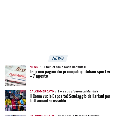
altissima e continuare a guardare in alto per
credere ancora in una promozione diretta.
LA PLAYLIST DELLE NOSTRE TOP NEWS
NEWS
NEWS
11 minuti ago
Dario Bartolucci
Le prime pagine dei principali quotidiani sportivi
– 7 agosto
CALCIOMERCATO
9 ore ago
Veronica Mandala
Il Como vuole Esposito! Sondaggio dei lariani per
l’attaccante rossoblù