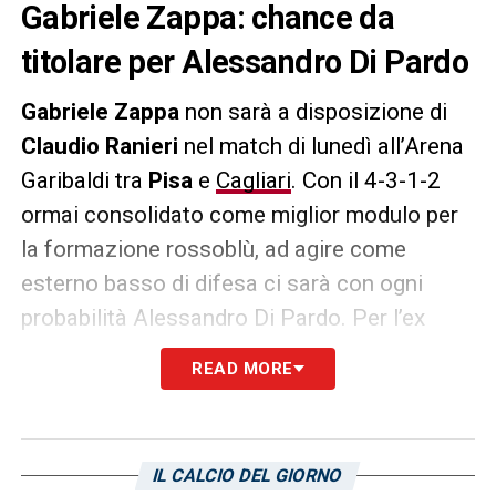
Gabriele Zappa: chance da
titolare per Alessandro Di Pardo
Gabriele Zappa
non sarà a disposizione di
Claudio Ranieri
nel match di lunedì all’Arena
Garibaldi tra
Pisa
e
Cagliari
. Con il 4-3-1-2
ormai consolidato come miglior modulo per
la formazione rossoblù, ad agire come
esterno basso di difesa ci sarà con ogni
probabilità Alessandro Di Pardo. Per l’ex
Cosenza e Juventus l’ultima gara dal primo
READ MORE
minuto risale al 3 dicembre contro il Parma,
quando in panchina sedeva ancora
Liverani
.
Poi complice lo stop per infortunio e
IL CALCIO DEL GIORNO
l’esplosione nelle prestazioni di Zappa hanno