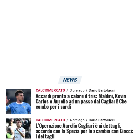
concesso solo uno sporadico minutaggio a
Di Pardo che ora ha una grossa occasione
per mettersi in mostra agli occhi di
Ranieri
.
LA PLAYLIST DELLE NOSTRE TOP NEWS
NEWS
CALCIOMERCATO
3 ore ago
Dario Bartolucci
Accardi pronto a calare il tris: Maldini, Kevin
Carlos e Aurelio ad un passo dal Cagliari! Che
combo per i sardi
CALCIOMERCATO
4 ore ago
Dario Bartolucci
L’Operazione Aurelio Cagliari è ai dettagli,
accordo con lo Spezia per lo scambio con Ciocci:
i dettagli