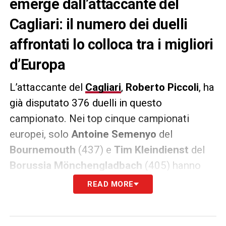
emerge dall’attaccante del
Cagliari: il numero dei duelli
affrontati lo colloca tra i migliori
d’Europa
L’attaccante del
Cagliari
,
Roberto Piccoli
, ha
già disputato 376 duelli in questo
campionato. Nei top cinque campionati
europei, solo
Antoine Semenyo
del
Bournemouth
(437) e
Tim Kleindienst
del
Borussia Mönchengladbach
(405) hanno
fatto meglio. Oltre a questo primato, il
READ MORE
centravanti rossoblù ha raggiunto quota
sette reti stagionali, firmando il suo record