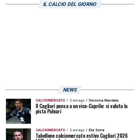
personale in una singola stagione di
Serie A
.
IL CALCIO DEL GIORNO
Numeri che fanno sicuramente ben sperare
in vista dell’importante scontro diretto per la
salvezza contro il
Monza
.
LA PLAYLIST DELLE NOSTRE TOP NEWS
NEWS
CALCIOMERCATO
2 ore ago
Veronica Mandala
Il Cagliari pensa a un vice-Caprile: si valuta la
pista Paleari
CALCIOMERCATO
2 ore ago
Elia Serra
Tabellone calciomercato estivo Cagliari 2026