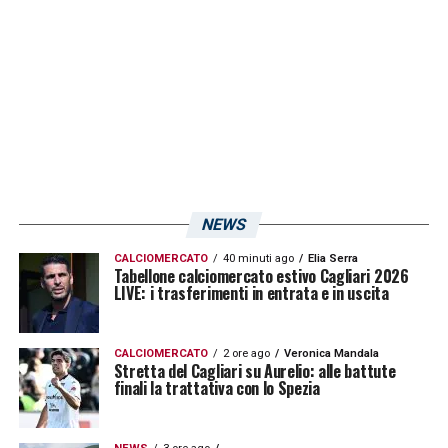
compagini. I sardi vogliono i playoff, gli umbri
la salvezza.
LA PLAYLIST DELLE NOSTRE TOP NEWS
NEWS
CALCIOMERCATO
40 minuti ago
Elia Serra
Tabellone calciomercato estivo Cagliari 2026
LIVE: i trasferimenti in entrata e in uscita
CALCIOMERCATO
2 ore ago
Veronica Mandala
Stretta del Cagliari su Aurelio: alle battute
finali la trattativa con lo Spezia