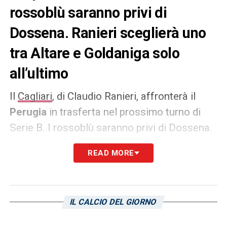
rossoblù saranno privi di
Dossena. Ranieri sceglierà uno
tra Altare e Goldaniga solo
all’ultimo
Il
Cagliari
, di Claudio Ranieri, affronterà il
Perugia
in trasferta nel prossimo turno di
Serie B. I rossoblù saranno privi di Dossena.
Ranieri sceglierà uno tra
Altare
e
Goldaniga
READ MORE
solo all’ultimo. Il primo ha fatto bene
soprattutto all’inizio di questo 2023, il
secondo gli garantirebbe esperienza e
IL CALCIO DEL GIORNO
gestione dei momenti scivolosi. La sfida del
Renato Curi è cruciale per entrambe le