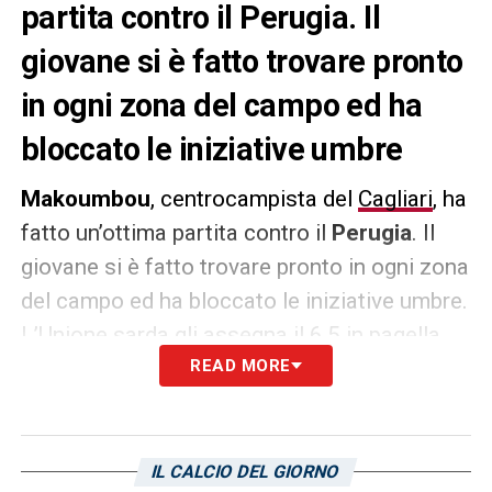
partita contro il Perugia. Il
giovane si è fatto trovare pronto
in ogni zona del campo ed ha
bloccato le iniziative umbre
Makoumbou
, centrocampista del
Cagliari
, ha
fatto un’ottima partita contro il
Perugia
. Il
giovane si è fatto trovare pronto in ogni zona
del campo ed ha bloccato le iniziative umbre.
L’Unione sarda gli assegna il 6,5 in pagella
con il seguente giudizio: «
READ MORE
L’uomo invisibile,
spunta da tutte le parti all’improvviso e
soffoca le fonti di gioco del Perugia
».
IL CALCIO DEL GIORNO