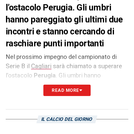
l’ostacolo Perugia. Gli umbri
hanno pareggiato gli ultimi due
incontri e stanno cercando di
raschiare punti importanti
Nel prossimo impegno del campionato di
Serie B il
Cagliari
sarà chiamato a superare
l’ostacolo
Perugia
. Gli umbri hanno
pareggiato gli ultimi due incontri, contro
READ MORE
Cosenza e SPAL, e stanno cercando di
raschiare punti importanti. La salvezza non è
lontana e dunque il club isolano dovrà
IL CALCIO DEL GIORNO
aspettarsi una squadra agguerrita che
proverà a dare fastidio agli uomini di Claudio