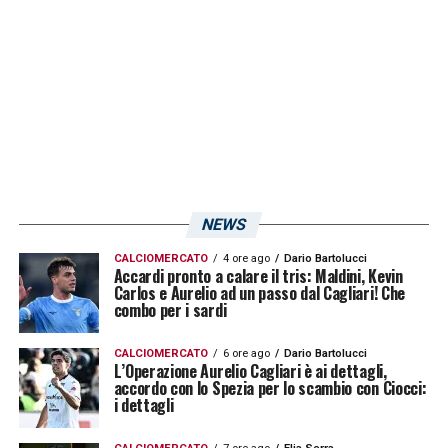
Ranieri. I rossoblù sono attesi da un intenso
finale di stagione; dopo la sfida con i
biancorossi sul calendario dei sardi ci sono
gli appuntamenti con Palermo e Cosenza.
LA PLAYLIST DELLE NOSTRE TOP NEWS
NEWS
CALCIOMERCATO
4 ore ago
Dario Bartolucci
Accardi pronto a calare il tris: Maldini, Kevin
Carlos e Aurelio ad un passo dal Cagliari! Che
combo per i sardi
CALCIOMERCATO
6 ore ago
Dario Bartolucci
L’Operazione Aurelio Cagliari è ai dettagli,
accordo con lo Spezia per lo scambio con Ciocci:
i dettagli