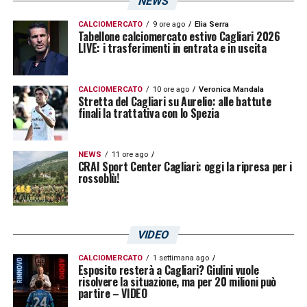
NEWS
dei miei nove anni, da incorniciare!
Rispecchia tutto ciò che mi è successo,
CALCIOMERCATO
9 ore ago
Elia Serra
Tabellone calciomercato estivo Cagliari 2026
LIVE: i trasferimenti in entrata e in uscita
ovvero la caduta e rinascita. Ero alla
finalissima e all’87’ ero ancora in panchina, il
volersi prendere la scena anche quando
CALCIOMERCATO
10 ore ago
Veronica Mandala
Stretta del Cagliari su Aurelio: alle battute
tutto ti gira contro non è facile! Gli anni si
finali la trattativa con lo Spezia
riassumono in quel gol lì e ha un valore
speciale per me, per la città e regione!
NEWS
11 ore ago
CRAI Sport Center Cagliari: oggi la ripresa per i
Ovviamente ci sono tanti altri gol bellissimi,
rossoblù!
è stato il Pavoletti che è piaciuto a Cagliari,
quello di non essere un bomber o un
VIDEO
attaccante che faceva 100 gol, ma che li
faceva nei momenti giusti lottando contro
CALCIOMERCATO
1 settimana ago
Esposito resterà a Cagliari? Giulini vuole
risolvere la situazione, ma per 20 milioni può
tutti per ritagliarsi uno spazietto, ciò che
partire – VIDEO
piace al popolo sardo: il “non darsi vinti”!».