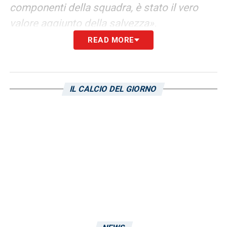
componenti della squadra, è stato il vero
valore aggiunto della salvezza».
READ MORE
CAGLIARI
–
«A volte sembra di essere
banale, nove anni nello stesso posto, si
raccontano già per importanza numerica! A
IL CALCIO DEL GIORNO
parte Genova (2 anni), nelle altre ho fatto
mesi, ma Cagliari per qualità anche è
diventata “casa mia”! Stiamo progettando un
futuro qua, sono in attesa di capire il mio
futuro se sarà sempre nel calcio giocato o in
altri ruoli, ma come base sicuramente sarà
Cagliari».
GOL BARI
–
«Bari è un po’ il gol più iconico