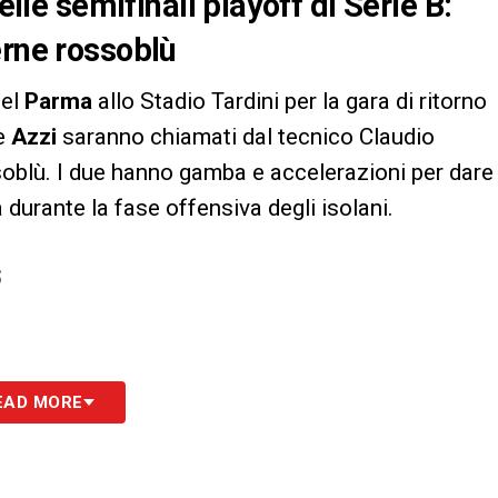
elle semifinali playoff di Serie B:
erne rossoblù
del
Parma
allo Stadio Tardini per la gara di ritorno
e
Azzi
saranno chiamati dal tecnico Claudio
oblù. I due hanno gamba e accelerazioni per dare
 durante la fase offensiva degli isolani.
S
EAD MORE