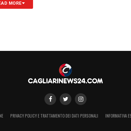
EAD MORE
atto per Esposito. Kılıçsoy non convocato dalla
S
NE
PRIVACY POLICY E TRATTAMENTO DEI DATI PERSONALI
INFORMATIVA E