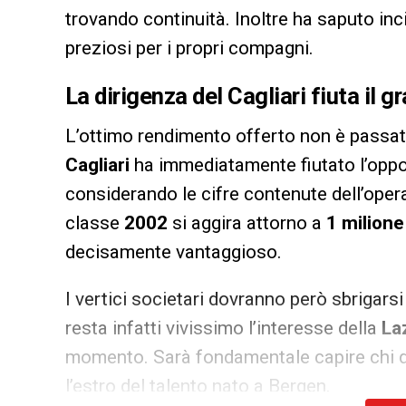
trovando continuità. Inoltre ha saputo in
preziosi per i propri compagni.
La
dirigenza
del
Cagliari
fiuta il g
L’ottimo rendimento offerto non è passa
Cagliari
ha immediatamente fiutato l’oppor
considerando le cifre contenute dell’opera
classe
2002
si aggira attorno a
1 milione
decisamente vantaggioso.
I vertici societari dovranno però sbrigar
resta infatti vivissimo l’interesse della
La
momento. Sarà fondamentale capire chi de
l’estro del talento nato a Bergen.