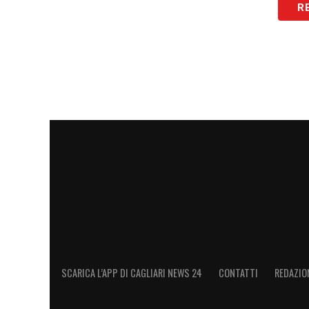
R
Ultimissime Cagliari LIVE: arriva il risc
Turchia
LA PLAYLIST DELLE NOSTRE TOP NEW
SCARICA L’APP DI CAGLIARI NEWS 24
CONTATTI
REDAZIO