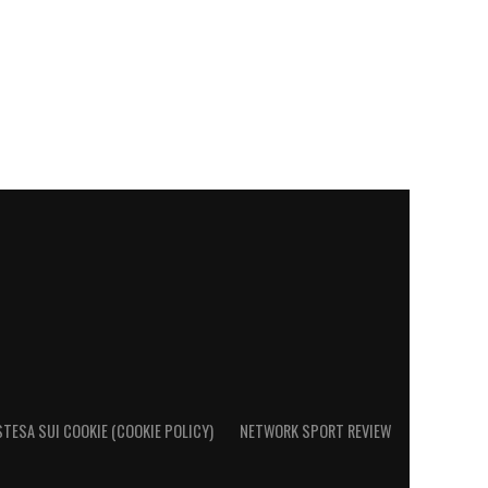
STESA SUI COOKIE (COOKIE POLICY)
NETWORK SPORT REVIEW