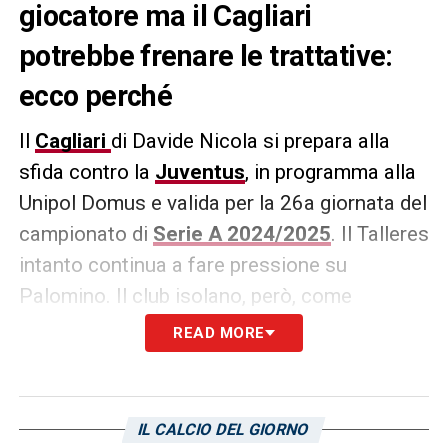
giocatore ma il Cagliari
potrebbe frenare le trattative:
ecco perché
Il
Cagliari
di Davide Nicola si prepara alla
sfida contro la
Juventus
, in programma alla
Unipol Domus e valida per la 26a giornata del
campionato di
Serie A 2024/2025
. Il Talleres
intanto continua a fare pressione su
Palomino. Il club isolano, però, come
sottolinea L’Unione sarda, potrebbe frenare
READ MORE
le trattative dopo aver perso Wieteska nel
mercato invernale, e tenuto conto delle
condizioni di Yerry Mina non ottimali.
IL CALCIO DEL GIORNO