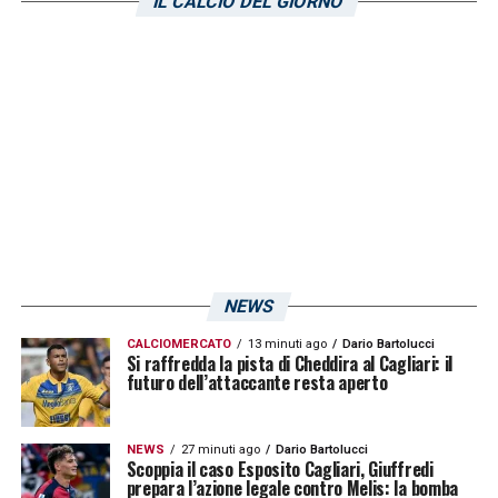
IL CALCIO DEL GIORNO
attualmente per l’
Inter Miami
nella MLS.
Questa notizia mette fine alle speranze di
Erling Haaland
(attaccante del
Manchester
City
), nonostante il suo straordinario triplete
nella passata stagione.
LA PLAYLIST DELLE NOSTRE TOP NEWS
NEWS
CALCIOMERCATO
13 minuti ago
Dario Bartolucci
Si raffredda la pista di Cheddira al Cagliari: il
futuro dell’attaccante resta aperto
NEWS
27 minuti ago
Dario Bartolucci
Scoppia il caso Esposito Cagliari, Giuffredi
prepara l’azione legale contro Melis: la bomba