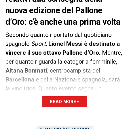
nuova edizione del Pallone
d’Oro: c’è anche una prima volta
Secondo quanto riportato dal quotidiano
spagnolo
Sport
,
Lionel Messi è destinato a
vincere il suo ottavo Pallone d’Oro
. Mentre,
per quanto riguarda la categoria femminile,
Aitana Bonmatí
, centrocampista del
Barcellona
e della Nazionale spagnola, sarà
la vincitrice. Questo evento segna un
momento storico poiché è la prima volta che
READ MORE
il prestigioso premio viene assegnato a un
giocatore di una squadra al di fuori
dell’Europa, considerando che Messi gioca