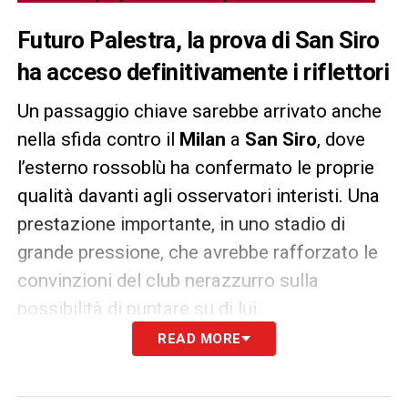
Futuro Palestra, la prova di San Siro
ha acceso definitivamente i riflettori
Un passaggio chiave sarebbe arrivato anche
nella sfida contro il
Milan
a
San Siro
, dove
l’esterno rossoblù ha confermato le proprie
qualità davanti agli osservatori interisti. Una
prestazione importante, in uno stadio di
grande pressione, che avrebbe rafforzato le
convinzioni del club nerazzurro sulla
possibilità di puntare su di lui.
READ MORE
L’Atalanta non vuole aprire
facilmente alla cessione