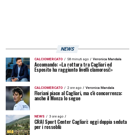
OBIETTIVI PERSONALI –
«Voglio giocare
con continuità, crescere e dimostrare il mio
valore. Il raggiungimento di questi obiettivi
dipende interamente da me».
CLAUDIO RANIERI –
«Ranieri è un simbolo, è
NEWS
stato capace di darci equilibrio e sicurezza
CALCIOMERCATO
58 minuti ago
Veronica Mandala
Accomando: «La rottura tra Cagliari ed
fin dal primo giorno in cui è arrivato. Per me
Esposito ha raggiunto livelli clamorosi!»
è stato molto importante. Mi ha insegnato
cose che mi serviranno tantissimo nella mia
CALCIOMERCATO
2 ore ago
Veronica Mandala
Floriani piace al Cagliari, ma c’è concorrenza:
carriera».
anche il Monza lo segue
LE ULTIME NOTIZIE SUL CAGLIARI
NEWS
3 ore ago
CRAI Sport Center Cagliari: oggi doppia seduta
per i rossoblù
LA PLAYLIST DELLE NOSTRE TOP NEWS