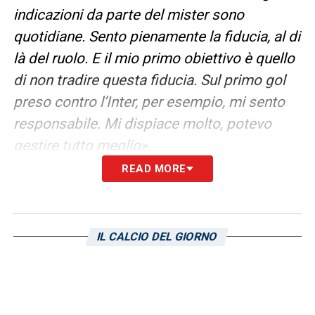
indicazioni da parte del mister sono
quotidiane. Sento pienamente la fiducia, al di
là del ruolo. E il mio primo obiettivo è quello
di non tradire questa fiducia. Sul primo gol
preso contro l’Inter, per esempio, mi sento
responsabile. Mi dispiace molto, potevo
gestire tutto meglio».
READ MORE
UN MESSAGGIO A BELOTTI –
«Belotti? Gli
ho già mandato un messaggio, ma lo
rifaccio volentieri, anche pubblicamente.
IL CALCIO DEL GIORNO
Sono sicuro avrà la forza di riprendersi e
tornare a segnare con questa maglia, siamo
tutti con lui».