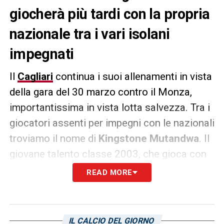
giocherà più tardi con la propria
nazionale tra i vari isolani
impegnati
Il
Cagliari
continua i suoi allenamenti in vista
della gara del 30 marzo contro il Monza,
importantissima in vista lotta salvezza. Tra i
giocatori assenti per impegni con le nazionali
troviamo il nome di
Kingstone Mutandwa
. Il
giovane talento classe 2003, che gioca con
lo
Zambia
, sarà il giocatore degli isolani a
READ MORE
scendere in campo più tardi di tutti, infatti il
prossimo impegno è previsto per martedì
alle 18, contro la
Russia
. Vedremo se sarà
IL CALCIO DEL GIORNO