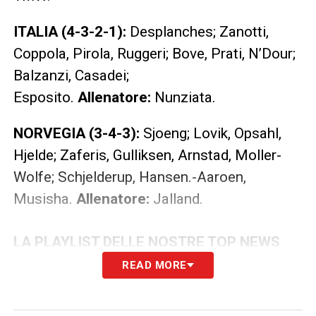
ITALIA (4-3-2-1):
Desplanches; Zanotti,
Coppola, Pirola, Ruggeri; Bove, Prati, N’Dour;
Balzanzi, Casadei;
Esposito.
Allenatore:
Nunziata.
NORVEGIA (3-4-3):
Sjoeng; Lovik, Opsahl,
Hjelde; Zaferis, Gulliksen, Arnstad, Moller-
Wolfe; Schjelderup, Hansen.-Aaroen,
Musisha.
Allenatore:
Jalland.
LA PLAYLIST DELLE NOSTRE TOP NEWS
READ MORE