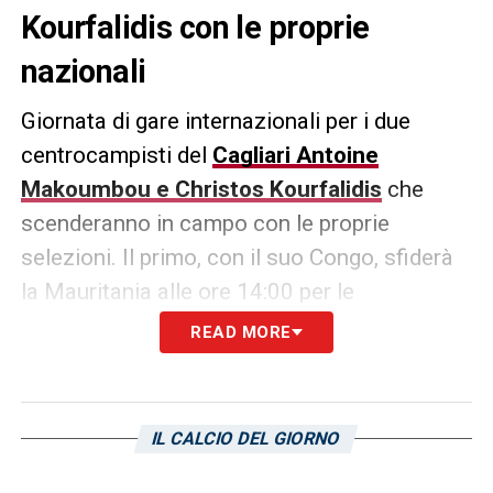
Kourfalidis con le proprie
nazionali
Giornata di gare internazionali per i due
centrocampisti del
Cagliari Antoine
Makoumbou e Christos Kourfalidis
che
scenderanno in campo con le proprie
selezioni. Il primo, con il suo Congo, sfiderà
la Mauritania alle ore 14:00 per le
qualificazioni alla Coppa d’Africa. Il secondo
READ MORE
giocherà con l’Under21 greca contro
l’Ungheria, ore 16:00, in un match
amichevole.
IL CALCIO DEL GIORNO