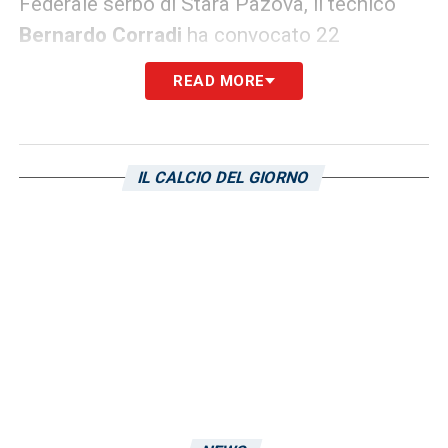
Federale serbo di Stara Pazova, il tecnico
Bernardo Corradi
ha convocato 22
calciatori. Tra di loro nessun giovane del
READ MORE
Cagliari
. Di seguito la lista completa.
Portieri: Alessandro Calligaris (Inter),
Federico Magro (Lazio);
IL CALCIO DEL GIORNO
Difensori: Wisdom Amey (Bologna), Adam
Bakoune (Milan), Davide Bartesaghi (Milan),
Fabio Cristian Chiarodia (Borussia
Monchengladbach), Christian Corradi (Hellas
Verona), Filippo Calixte Mane (Borussia
Dortmund), Marco Palestra (Atalanta),
Filippo Saiani (Spal);
Centrocampisti: Thomas Berenbruch (Inter),