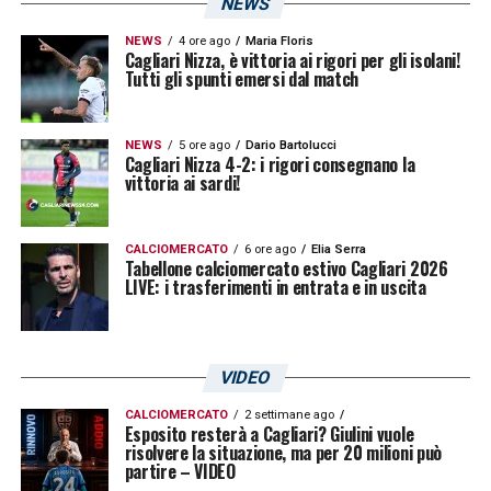
NEWS
Luca Di Maggio (Inter), Luca Lipani
(Sassuolo), Mattia Mannini (Roma), Fabio
NEWS
4 ore ago
Maria Floris
Cagliari Nizza, è vittoria ai rigori per gli isolani!
Parravicini (Spal), Diego Ripani (Juventus);
Tutti gli spunti emersi dal match
Attaccanti: Lorenzo Anghelè (Juventus),
Alphadjo Cisse (Hellas Verona), Marco Delle
NEWS
5 ore ago
Dario Bartolucci
Cagliari Nizza 4-2: i rigori consegnano la
Monache (Sampdoria), Giulio Misitano
vittoria ai sardi!
(Roma), Simone Pafundi (Udinese), Kevin
Zeroli (Milan).
CALCIOMERCATO
6 ore ago
Elia Serra
Tabellone calciomercato estivo Cagliari 2026
LIVE: i trasferimenti in entrata e in uscita
LA PLAYLIST DELLE NOSTRE TOP NEWS
VIDEO
CALCIOMERCATO
2 settimane ago
Esposito resterà a Cagliari? Giulini vuole
risolvere la situazione, ma per 20 milioni può
partire – VIDEO