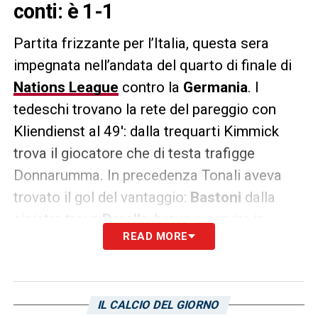
conti: è 1-1
Partita frizzante per l’Italia, questa sera
impegnata nell’andata del quarto di finale di
Nations League
contro la
Germania
. I
tedeschi trovano la rete del pareggio con
Kliendienst al 49′: dalla trequarti Kimmick
trova il giocatore che di testa trafigge
Donnarumma. In precedenza Tonali aveva
trovato il gol del vantaggio:
Bastoni
dalla
sinistra trova
Barella
, bravo a servire in
READ MORE
profondità
Politano
che mette palla al centro
ma
Tah
prova a mandare via, ma il
centrocampista del
Newcastle
è bravo a
IL CALCIO DEL GIORNO
respingere in rete alle spalle di
Baumann
.