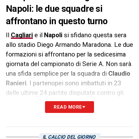
Napoli: le due squadre si
affrontano in questo turno
Il
Cagliari
e il
Napoli
si sfidano questa sera
allo stadio Diego Armando Maradona. Le due
formazioni si affrontano per la sedicesima
giornata del campionato di Serie A. Non sarà
una sfida semplice per la squadra di
Claudio
Ranieri
. I partenopei sono imbattuti in 23
delle ultime 24 partite disputate contro gli
isolani in campionato: 16 vittorie e 7 pareggi
READ MORE
oltre a 12 clean sheet. L’unico successo del
Cagliari è datato al 25 settembre 2019: gol di
Lucas Castro
che valse l’1-0 definitivo in
IL CALCIO DEL GIORNO