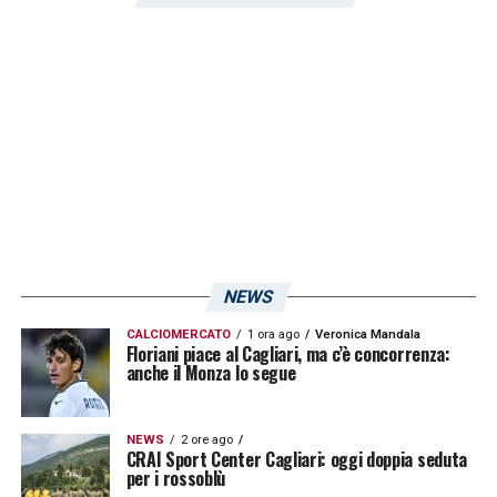
favore dei sardi.
LA PLAYLIST DELLE NOSTRE TOP NEWS
NEWS
CALCIOMERCATO
1 ora ago
Veronica Mandala
Floriani piace al Cagliari, ma c’è concorrenza:
anche il Monza lo segue
NEWS
2 ore ago
CRAI Sport Center Cagliari: oggi doppia seduta
per i rossoblù