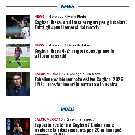
ormai ha completato il percorso necessario.
NEWS
Sono sicuro che tornerà in maniera
NEWS
4 ore ago
Maria Floris
Cagliari Nizza, è vittoria ai rigori per gli isolani!
trionfale».
Tutti gli spunti emersi dal match
LA PLAYLIST DELLE NOSTRE TOP NEWS
NEWS
4 ore ago
Dario Bartolucci
Cagliari Nizza 4-2: i rigori consegnano la
vittoria ai sardi!
CALCIOMERCATO
5 ore ago
Elia Serra
Tabellone calciomercato estivo Cagliari 2026
LIVE: i trasferimenti in entrata e in uscita
VIDEO
CALCIOMERCATO
2 settimane ago
Esposito resterà a Cagliari? Giulini vuole
risolvere la situazione, ma per 20 milioni può