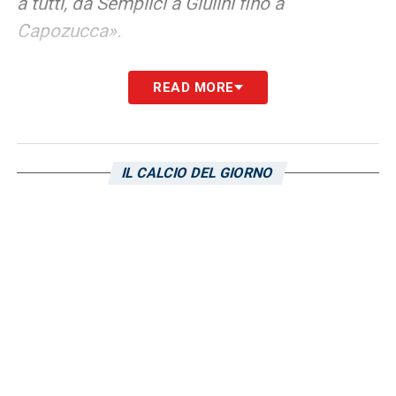
a tutti, da Semplici a Giulini fino a
Capozucca».
FIORENTINA –
«Non avrei mai pensato
READ MORE
che avrei rischiato così tanto. Ha un grande
presidente, grandi giocatori,
deve semplicemente trovare il giusto
IL CALCIO DEL GIORNO
equilibrio».
SPEZIA –
«Per tanti non sembrava
accreditata alla salvezza e invece ha fatto
un’impresa, un bellissimo lavoro. Italiano è
uno dei più bravi allenatori che abbiamo in
Italia».
ZOLA –
«Spero che riparta come allenatore,