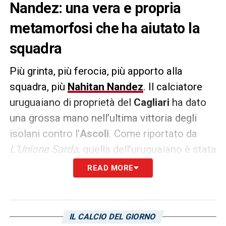
Nandez: una vera e propria
metamorfosi che ha aiutato la
squadra
Più grinta, più ferocia, più apporto alla
squadra, più
Nahitan Nandez
. Il calciatore
uruguaiano di proprietà del
Cagliari
ha dato
una grossa mano nell’ultima vittoria degli
isolani contro l’
Ascoli
. Come riportato da
L’Unione Sarda
, quella dell’uruguaiano è stata
una vera e propria metamorfosi rispetto alla
READ MORE
brutta copia vista nel primo tempo: troppo
ingabbiato nel 4-2-3-1, sembrava l’ombra di
se stesso, correva a vuoto e non ha vinto un
IL CALCIO DEL GIORNO