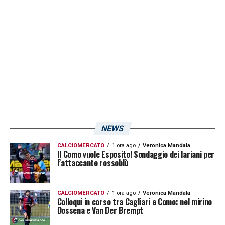
contrasto. Spostato nella posizione di
interno, con la possibilità di allargarsi e dare
lo strappo, ha poi contribuito alla rimonta.
LA PLAYLIST DELLE NOSTRE TOP NEWS
NEWS
CALCIOMERCATO
1 ora ago
Veronica Mandala
Il Como vuole Esposito! Sondaggio dei lariani per
l’attaccante rossoblù
CALCIOMERCATO
1 ora ago
Veronica Mandala
Colloqui in corso tra Cagliari e Como: nel mirino
Dossena e Van Der Brempt