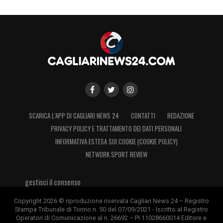
SCARICA L’APP DI CAGLIARI NEWS 24
CONTATTI
REDAZIONE
PRIVACY POLICY E TRATTAMENTO DEI DATI PERSONALI
INFORMATIVA ESTESA SUI COOKIE (COOKIE POLICY)
NETWORK SPORT REVIEW
gestisci il consenso
Copyright 2026 © riproduzione riservata Cagliari News 24 – Registro
Stampa Tribunale di Torino n. 50 del 07/09/2021 - Iscritto al Registro
Operatori di Comunicazione al n. 26692 – PI 11028660014 Editore e