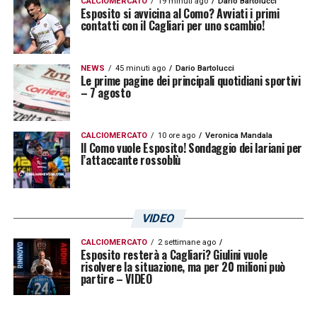
CALCIOMERCATO
19 minuti ago
Dario Bartolucci
Esposito si avvicina al Como? Avviati i primi
contatti con il Cagliari per uno scambio!
NEWS
45 minuti ago
Dario Bartolucci
Le prime pagine dei principali quotidiani sportivi
– 7 agosto
CALCIOMERCATO
10 ore ago
Veronica Mandala
Il Como vuole Esposito! Sondaggio dei lariani per
l’attaccante rossoblù
VIDEO
CALCIOMERCATO
2 settimane ago
Esposito resterà a Cagliari? Giulini vuole
risolvere la situazione, ma per 20 milioni può
partire – VIDEO