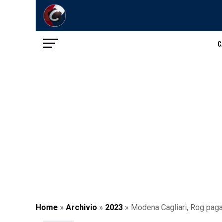
C
Home
»
Archivio
»
2023
»
Modena Cagliari, Rog paga 