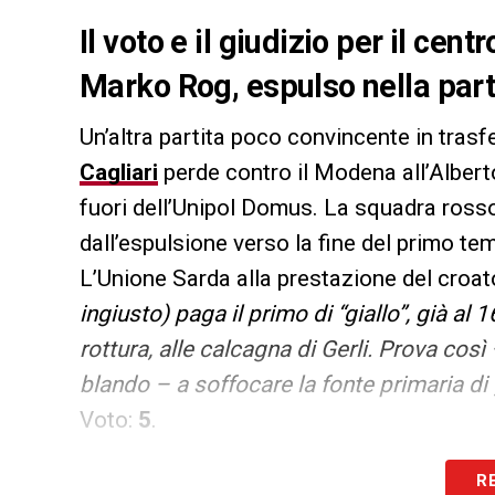
Il voto e il giudizio per il cen
Marko Rog, espulso nella part
Un’altra partita poco convincente in trasf
Cagliari
perde contro il Modena all’Alberto 
fuori dell’Unipol Domus. La squadra ross
dall’espulsione verso la fine del primo te
L’Unione Sarda alla prestazione del croa
ingiusto) paga il primo di “giallo”, già al
rottura, alle calcagna di Gerli. Prova co
blando – a soffocare la fonte primaria di
Voto:
5
.
R
LA PLAYLIST DELLE NOSTRE TOP NEW