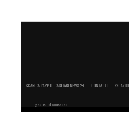
SCARICA L’APP DI CAGLIARI NEWS 24
CONTATTI
REDAZIO
gestisci il consenso
Copyright 2026 © riproduzione riservata Cagliari News 24
11028660014 Editore e proprietario: Sport Review S.r.l Sito