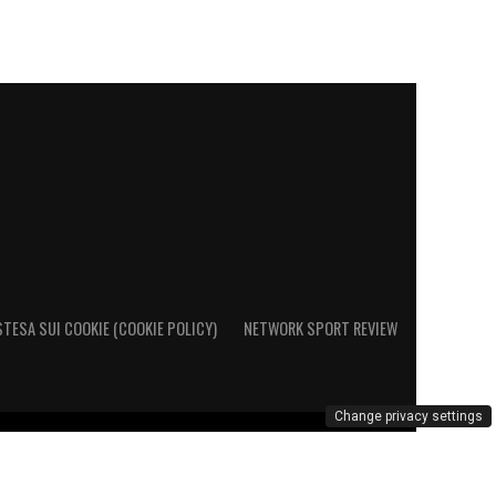
STESA SUI COOKIE (COOKIE POLICY)
NETWORK SPORT REVIEW
Change privacy settings
o al Registro Operatori di Comunicazione al n. 26692 – PI
marchio Cagliari Calcio è di esclusiva proprietà di Cagliari