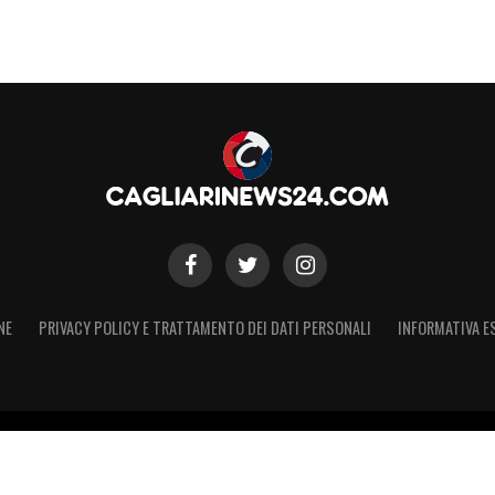
NE
PRIVACY POLICY E TRATTAMENTO DEI DATI PERSONALI
INFORMATIVA E
 – Registro Stampa Tribunale di Torino n. 50 del 07/09/2021 - Iscritt
 non ufficiale, non autorizzato o connesso a Cagliari Calcio S.p.A. Il 
Calcio S.p.A.