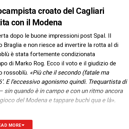
trocampista croato del Cagliari
ita con il Modena
erta dopo le buone impressioni post Spal. Il
Braglia e non riesce ad invertire la rotta al di
oblù è stata fortemente condizionata
mpo di Marko Rog. Ecco il voto e il giudizio de
to rossoblù.
«Più che il secondo (fatale ma
 16’. E l’eccessivo agonismo quindi. Trequartista di
sì – sin quando è in campo e con un ritmo ancora
 gioco del Modena e tappare buchi qua e là».
EAD MORE
S